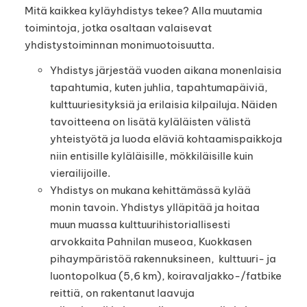
Mitä kaikkea kyläyhdistys tekee? Alla muutamia
toimintoja, jotka osaltaan valaisevat
yhdistystoiminnan monimuotoisuutta.
Yhdistys järjestää vuoden aikana monenlaisia
tapahtumia, kuten juhlia, tapahtumapäiviä,
kulttuuriesityksiä ja erilaisia kilpailuja. Näiden
tavoitteena on lisätä kyläläisten välistä
yhteistyötä ja luoda eläviä kohtaamispaikkoja
niin entisille kyläläisille, mökkiläisille kuin
vierailijoille.
Yhdistys on mukana kehittämässä kylää
monin tavoin. Yhdistys ylläpitää ja hoitaa
muun muassa kulttuurihistoriallisesti
arvokkaita Pahnilan museoa, Kuokkasen
pihaympäristöä rakennuksineen, kulttuuri- ja
luontopolkua (5,6 km), koiravaljakko-/fatbike
reittiä, on rakentanut laavuja