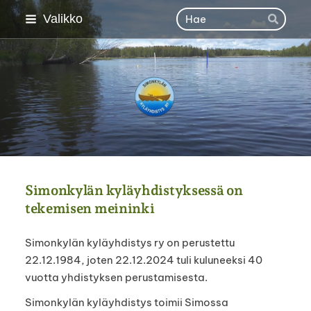
Siirry
Haku
Valikko
Hae
sivun
sisältöön
Simonkylän kyläyhdisty
Simonkylän kyläyhdistyksessä on
tekemisen meininki
Simonkylän kyläyhdistys ry on perustettu
22.12.1984, joten 22.12.2024 tuli kuluneeksi 40
vuotta yhdistyksen perustamisesta.
Simonkylän kyläyhdistys toimii Simossa