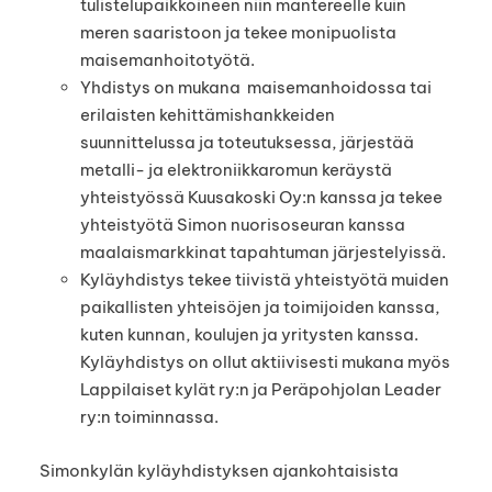
tulistelupaikkoineen niin mantereelle kuin
meren saaristoon ja tekee monipuolista
maisemanhoitotyötä.
Yhdistys on mukana maisemanhoidossa tai
erilaisten kehittämishankkeiden
suunnittelussa ja toteutuksessa, järjestää
metalli- ja elektroniikkaromun keräystä
yhteistyössä Kuusakoski Oy:n kanssa ja tekee
yhteistyötä Simon nuorisoseuran kanssa
maalaismarkkinat tapahtuman järjestelyissä.
Kyläyhdistys tekee tiivistä yhteistyötä muiden
paikallisten yhteisöjen ja toimijoiden kanssa,
kuten kunnan, koulujen ja yritysten kanssa.
Kyläyhdistys on ollut aktiivisesti mukana myös
Lappilaiset kylät ry:n ja Peräpohjolan Leader
ry:n toiminnassa.
Simonkylän kyläyhdistyksen ajankohtaisista