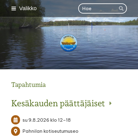
Siirry
Haku
Valikko
Hae
sivun
sisältöön
Simonkylän kyläyhdisty
Tapahtumia
Kesäkauden päättäjäiset
su 9.8.2026
klo 12
–
18
Pahnilan kotiseutumuseo