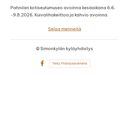
Pahnilan kotiseutumuseo avoinna kesäaikana 6.6.
-9.8.2026. Kuivalihakeittoa ja kahvio avoinna.
Selaa menneitä
©
Simonkylän kyläyhdistys
Tehty Yhdistysavaimella
Facebook