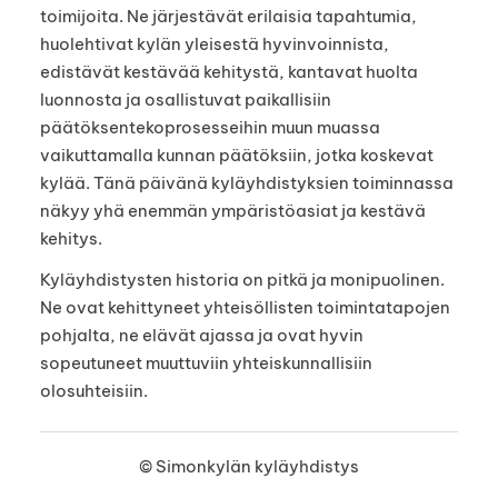
toimijoita. Ne järjestävät erilaisia tapahtumia,
huolehtivat kylän yleisestä hyvinvoinnista,
edistävät kestävää kehitystä, kantavat huolta
luonnosta ja osallistuvat paikallisiin
päätöksentekoprosesseihin muun muassa
vaikuttamalla kunnan päätöksiin, jotka koskevat
kylää. Tänä päivänä kyläyhdistyksien toiminnassa
näkyy yhä enemmän ympäristöasiat ja kestävä
kehitys.
Kyläyhdistysten historia on pitkä ja monipuolinen.
Ne ovat kehittyneet yhteisöllisten toimintatapojen
pohjalta, ne elävät ajassa ja ovat hyvin
sopeutuneet muuttuviin yhteiskunnallisiin
olosuhteisiin.
©
Simonkylän kyläyhdistys