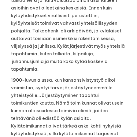
talkoohenki ja halu vaikuttaa oman asuinalueen
asioihin ovat olleet aina keskeisiä. Ennen kuin
kyläyhdistykset virallisesti perustettiin,
kyläyhteisöt toimivat vahvasti yhteisöllisyyden
pohjalta. Talkoohenki oli arkipäivää, ja kyläläiset
auttoivat toisiaan esimerkiksi rakentamisessa,
viljelyssä ja juhlissa. Kylät järjestivät myös yhteisiä
tapahtumia, kuten talkoita, kilpailuja,
juhannusjuhlia ja muita koko kylää koskevia
tapahtumia.
1900-luvun alussa, kun kansansivistystyö alkoi
voimistua, syntyi tarve järjestäytyneemmälle
yhteistyölle. Järjestäytyminen tapahtui
toimikuntien kautta. Nämä toimikunnat olivat usein
kunnan alaisuudessa toimivia elimiä, joiden
tehtävänä oli edistää kylän asioita.
Kylätoimikunnat olivat tärkeä askel kohti nykyisiä
kyläyhdistyksiä, sillä kylätoimikunnat tarjosivat