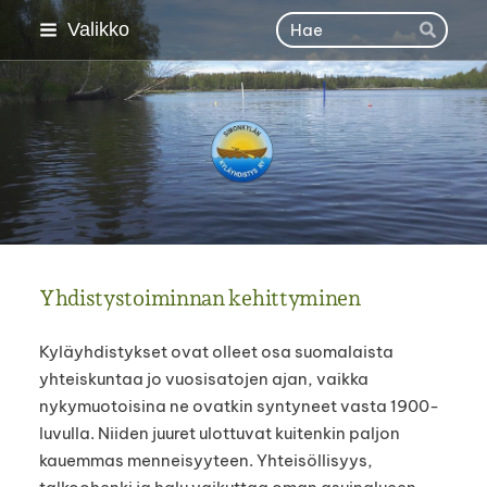
Siirry
Haku
Valikko
Hae
sivun
sisältöön
Simonkylän kyläyhdisty
Yhdistystoiminnan kehittyminen
Kyläyhdistykset ovat olleet osa suomalaista
yhteiskuntaa jo vuosisatojen ajan, vaikka
nykymuotoisina ne ovatkin syntyneet vasta 1900-
luvulla. Niiden juuret ulottuvat kuitenkin paljon
kauemmas menneisyyteen. Yhteisöllisyys,