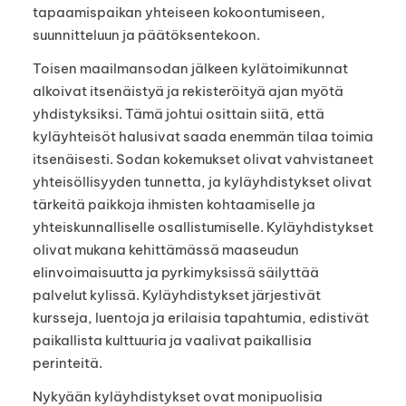
tapaamispaikan yhteiseen kokoontumiseen,
suunnitteluun ja päätöksentekoon.
Toisen maailmansodan jälkeen kylätoimikunnat
alkoivat itsenäistyä ja rekisteröityä ajan myötä
yhdistyksiksi. Tämä johtui osittain siitä, että
kyläyhteisöt halusivat saada enemmän tilaa toimia
itsenäisesti. Sodan kokemukset olivat vahvistaneet
yhteisöllisyyden tunnetta, ja kyläyhdistykset olivat
tärkeitä paikkoja ihmisten kohtaamiselle ja
yhteiskunnalliselle osallistumiselle. Kyläyhdistykset
olivat mukana kehittämässä maaseudun
elinvoimaisuutta ja pyrkimyksissä säilyttää
palvelut kylissä. Kyläyhdistykset järjestivät
kursseja, luentoja ja erilaisia tapahtumia, edistivät
paikallista kulttuuria ja vaalivat paikallisia
perinteitä.
Nykyään kyläyhdistykset ovat monipuolisia