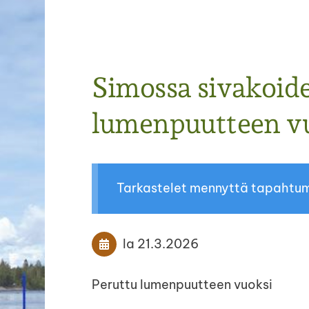
Haku
Simossa sivakoide
e
lumenpuutteen v
Simonkylän kyläyhdistys
Tarkastelet mennyttä tapahtu
la 21.3.2026
Peruttu lumenpuutteen vuoksi