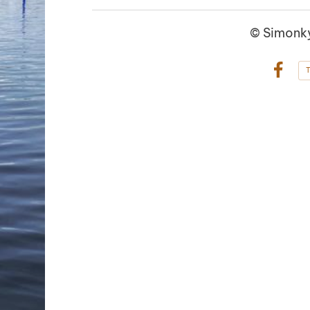
©
Simonky
T
Face