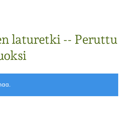
n laturetki -- Peruttu
uoksi
maa.