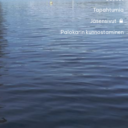
Tapahtumia
Jäsensivut
Palokarin kunnostaminen