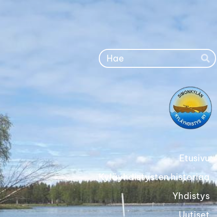
Siirry
sivun
sisältöön
Ha
Etusivu
Kyläyhdistysten historiaa
Yhdistys
Uutiset