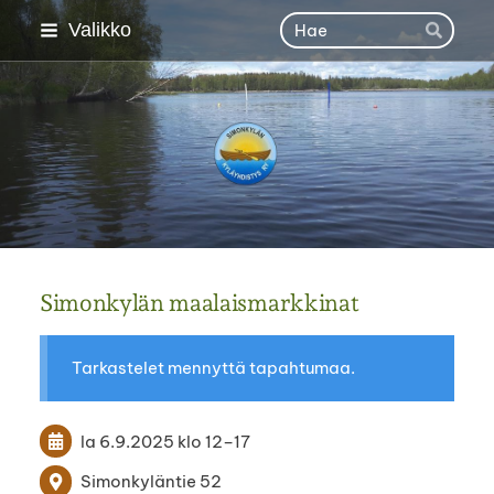
Siirry
Haku
Valikko
Hae
sivun
sisältöön
Simonkylän kyläyhdisty
Simonkylän maalaismarkkinat
Tarkastelet mennyttä tapahtumaa.
la 6.9.2025
klo 12
–
17
Simonkyläntie 52