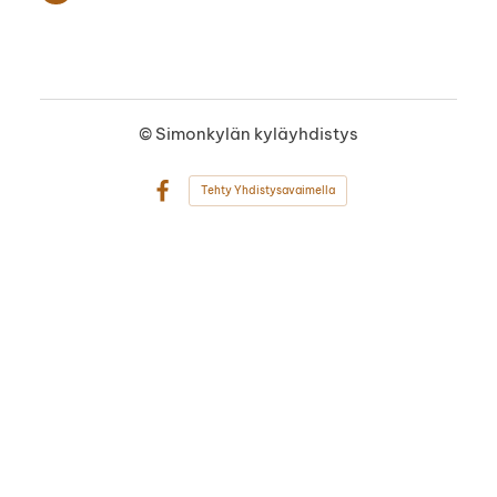
©
Simonkylän kyläyhdistys
Tehty Yhdistysavaimella
Facebook