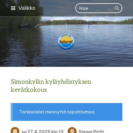
Siirry
Haku
Valikko
Hae
sivun
sisältöön
Simonkylän kyläyhdisty
Simonkylän kyläyhdistyksen
kevätkokous
Tarkastelet mennyttä tapahtumaa.
su 27.4.2025
klo 13
Simon Pirtti