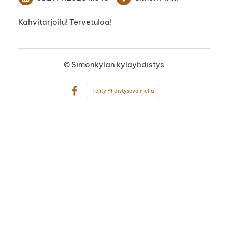
Kahvitarjoilu! Tervetuloa!
©
Simonkylän kyläyhdistys
Tehty Yhdistysavaimella
Facebook