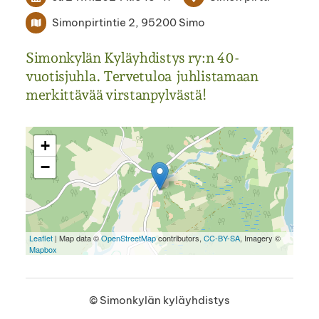
Simonpirtintie 2, 95200 Simo
Simonkylän Kyläyhdistys ry:n 40-
vuotisjuhla. Tervetuloa juhlistamaan
merkittävää virstanpylvästä!
+
−
Leaflet
| Map data ©
OpenStreetMap
contributors,
CC-BY-SA
, Imagery ©
Mapbox
©
Simonkylän kyläyhdistys