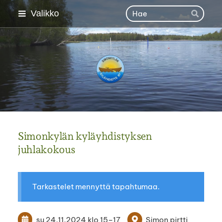
Siirry
Haku
Valikko
Hae
sivun
sisältöön
Simonkylän kyläyhdisty
Simonkylän kyläyhdistyksen
juhlakokous
Tarkastelet mennyttä tapahtumaa.
su 24.11.2024
klo 15
–
17
Simon pirtti