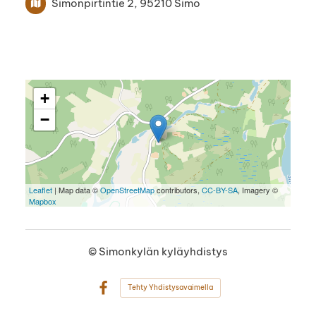
Simonpirtintie 2, 95210 Simo
+
−
Leaflet
| Map data ©
OpenStreetMap
contributors,
CC-BY-SA
, Imagery ©
Mapbox
©
Simonkylän kyläyhdistys
Tehty Yhdistysavaimella
Facebook