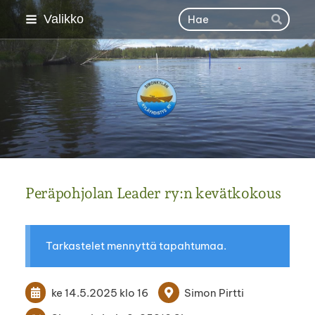
Siirry
Haku
Valikko
Hae
sivun
sisältöön
Simonkylän kyläyhdisty
Peräpohjolan Leader ry:n kevätkokous
Tarkastelet mennyttä tapahtumaa.
ke 14.5.2025
klo 16
Simon Pirtti