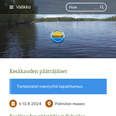
Siirry
Haku
Valikko
Hae
sivun
sisältöön
Simonkylän kyläyhdisty
Kesäkauden päättäjäiset
Tarkastelet mennyttä tapahtumaa.
ti 13.8.2024
Pahnilan museo