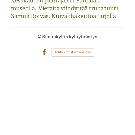
Kesäkauden päättäjäiset Pahnilan
museolla. Vieraita viihdyttää trubaduuri
Samuli Roivas. Kuivalihakeittoa tarjolla.
©
Simonkylän kyläyhdistys
Tehty Yhdistysavaimella
Facebook