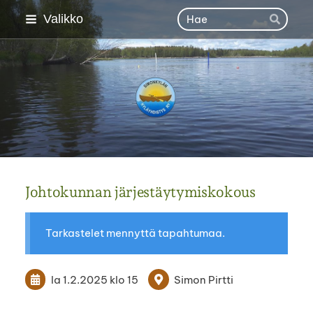
Siirry
Haku
Valikko
Hae
sivun
sisältöön
Simonkylän kyläyhdisty
Johtokunnan järjestäytymiskokous
Tarkastelet mennyttä tapahtumaa.
la 1.2.2025
klo 15
Simon Pirtti