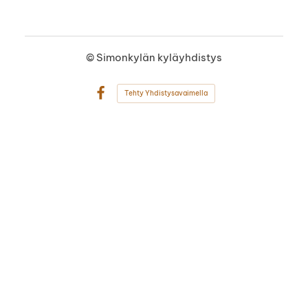
©
Simonkylän kyläyhdistys
Tehty Yhdistysavaimella
Facebook